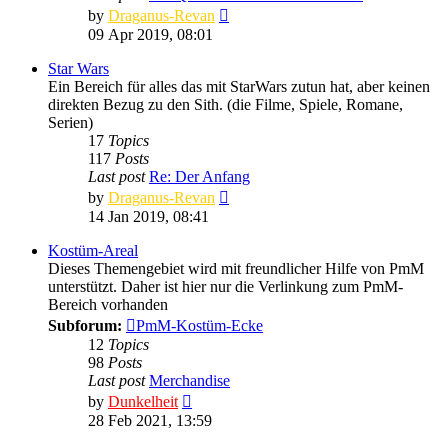
View
by
Draganus-Revan
the
09 Apr 2019, 08:01
latest
post
Star Wars
Ein Bereich für alles das mit StarWars zutun hat, aber keinen
direkten Bezug zu den Sith. (die Filme, Spiele, Romane,
Serien)
17
Topics
117
Posts
Last post
Re: Der Anfang
View
by
Draganus-Revan
the
14 Jan 2019, 08:41
latest
post
Kostüm-Areal
Dieses Themengebiet wird mit freundlicher Hilfe von PmM
unterstützt. Daher ist hier nur die Verlinkung zum PmM-
Bereich vorhanden
Subforum:
PmM-Kostüm-Ecke
12
Topics
98
Posts
Last post
Merchandise
View
by
Dunkelheit
the
28 Feb 2021, 13:59
latest