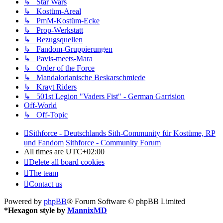
↳ Star Wars
↳ Kostüm-Areal
↳ PmM-Kostüm-Ecke
↳ Prop-Werkstatt
↳ Bezugsquellen
↳ Fandom-Gruppierungen
↳ Pavis-meets-Mara
↳ Order of the Force
↳ Mandalorianische Beskarschmiede
↳ Krayt Riders
↳ 501st Legion "Vaders Fist" - German Garrision
Off-World
↳ Off-Topic
Sithforce - Deutschlands Sith-Community für Kostüme, RP
und Fandom
Sithforce - Community Forum
All times are
UTC+02:00
Delete all board cookies
The team
Contact us
Powered by
phpBB
® Forum Software © phpBB Limited
*
Hexagon style by
MannixMD