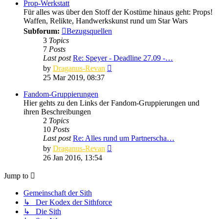
post
Prop-Werkstatt
Für alles was über den Stoff der Kostüme hinaus geht: Props!
Waffen, Relikte, Handwerkskunst rund um Star Wars
Subforum:
Bezugsquellen
3
Topics
7
Posts
Last post
Re: Speyer - Deadline 27.09 -…
View
by
Draganus-Revan
the
25 Mar 2019, 08:37
latest
post
Fandom-Gruppierungen
Hier gehts zu den Links der Fandom-Gruppierungen und
ihren Beschreibungen
2
Topics
10
Posts
Last post
Re: Alles rund um Partnerscha…
View
by
Draganus-Revan
the
26 Jan 2016, 13:54
latest
post
Jump to
Gemeinschaft der Sith
↳ Der Kodex der Sithforce
↳ Die Sith