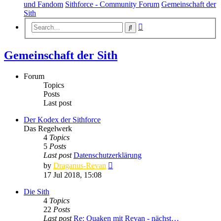
und Fandom
Sithforce - Community Forum
Gemeinschaft der
Sith
Advanced
Search
search
Gemeinschaft der Sith
Forum
Topics
Posts
Last post
Der Kodex der Sithforce
Das Regelwerk
4
Topics
5
Posts
Last post
Datenschutzerklärung
View
by
Draganus-Revan
the
17 Jul 2018, 15:08
latest
post
Die Sith
4
Topics
22
Posts
Last post
Re: Quaken mit Revan - nächst…