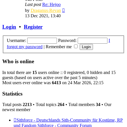
Last post
Re: Hejoo
View
by
Draganus-Revan
the
13 Dec 2021, 13:40
latest
post
Login
•
Register
Username:
Password:
I
forgot my password
|
Remember me
Who is online
In total there are
15
users online :: 0 registered, 0 hidden and 15
guests (based on users active over the past 5 minutes)
Most users ever online was
6413
on 24 Mar 2026, 22:15
Statistics
Total posts
2213
• Total topics
264
• Total members
34
• Our
newest member
Felishya
Sithforce - Deutschlands Sith-Community für Kostüme, RP
und Fandom
Sithforce - Community Forum