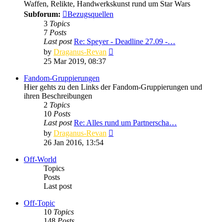
Waffen, Relikte, Handwerkskunst rund um Star Wars
Subforum:
Bezugsquellen
3
Topics
7
Posts
Last post
Re: Speyer - Deadline 27.09 -…
View
by
Draganus-Revan
the
25 Mar 2019, 08:37
latest
post
Fandom-Gruppierungen
Hier gehts zu den Links der Fandom-Gruppierungen und
ihren Beschreibungen
2
Topics
10
Posts
Last post
Re: Alles rund um Partnerscha…
View
by
Draganus-Revan
the
26 Jan 2016, 13:54
latest
post
Off-World
Topics
Posts
Last post
Off-Topic
10
Topics
148
Posts