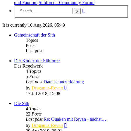
und Fandom
Sithforce - Community Forum
Advanced
Search
search
It is currently 10 Aug 2026, 05:49
Gemeinschaft der Sith
Topics
Posts
Last post
Der Kodex der Sithforce
Das Regelwerk
4
Topics
5
Posts
Last post
Datenschutzerklärung
View
by
Draganus-Revan
the
17 Jul 2018, 15:08
latest
post
Die Sith
4
Topics
22
Posts
Last post
Re: Quaken mit Revan - nächst…
View
by
Draganus-Revan
the
09 Apr 2019, 08:01