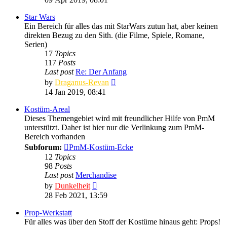
latest
post
Star Wars
Ein Bereich für alles das mit StarWars zutun hat, aber keinen
direkten Bezug zu den Sith. (die Filme, Spiele, Romane,
Serien)
17
Topics
117
Posts
Last post
Re: Der Anfang
View
by
Draganus-Revan
the
14 Jan 2019, 08:41
latest
post
Kostüm-Areal
Dieses Themengebiet wird mit freundlicher Hilfe von PmM
unterstützt. Daher ist hier nur die Verlinkung zum PmM-
Bereich vorhanden
Subforum:
PmM-Kostüm-Ecke
12
Topics
98
Posts
Last post
Merchandise
View
by
Dunkelheit
the
28 Feb 2021, 13:59
latest
post
Prop-Werkstatt
Für alles was über den Stoff der Kostüme hinaus geht: Props!